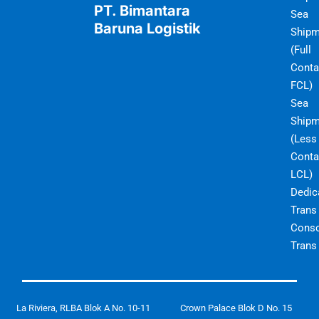
PT. Bimantara
Sea
Baruna Logistik
Shipm
(Full
Conta
FCL)
Sea
Shipm
(Less
Conta
LCL)
Dedic
Trans
Conso
Trans
La Riviera, RLBA Blok A No. 10-11
Crown Palace Blok D No. 15