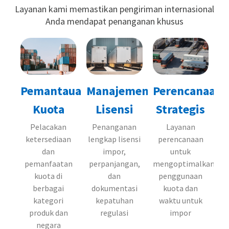
Layanan kami memastikan pengiriman internasional
Anda mendapat penanganan khusus
Pemantauan
Manajemen
Perencanaan
Kuota
Lisensi
Strategis
Pelacakan
Penanganan
Layanan
ketersediaan
lengkap lisensi
perencanaan
dan
impor,
untuk
pemanfaatan
perpanjangan,
mengoptimalkan
kuota di
dan
penggunaan
berbagai
dokumentasi
kuota dan
kategori
kepatuhan
waktu untuk
produk dan
regulasi
impor
negara