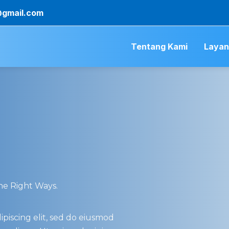
@gmail.com
Tentang Kami
Laya
e Right Ways.​
piscing elit, sed do eiusmod