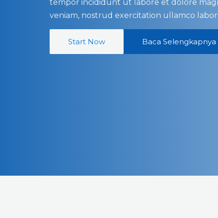
tempor incididunt ut labore et dolore mag
veniam, nostrud exercitation ullamco labori
Start Now
Baca Selengkapnya