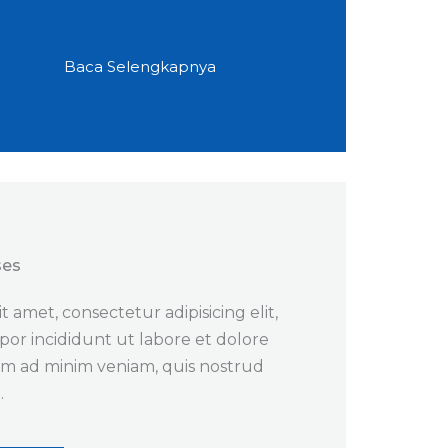
Baca Selengkapnya
es​
 amet, consectetur adipisicing elit,
or incididunt ut labore et dolore
im ad minim veniam, quis nostrud
.