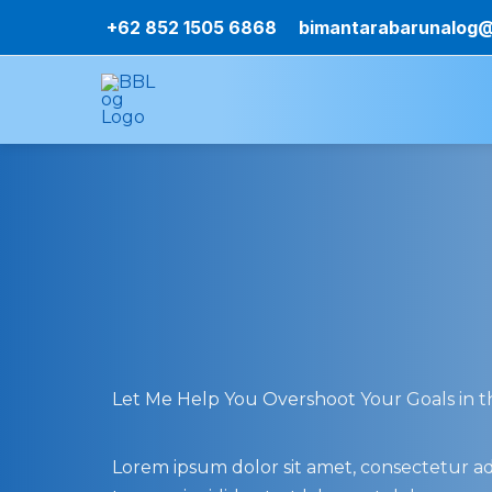
Lewati
+62 852 1505 6868
bimantarabarunalog
ke
konten
Let Me Help You Overshoot Your Goals in th
Lorem ipsum dolor sit amet, consectetur adi