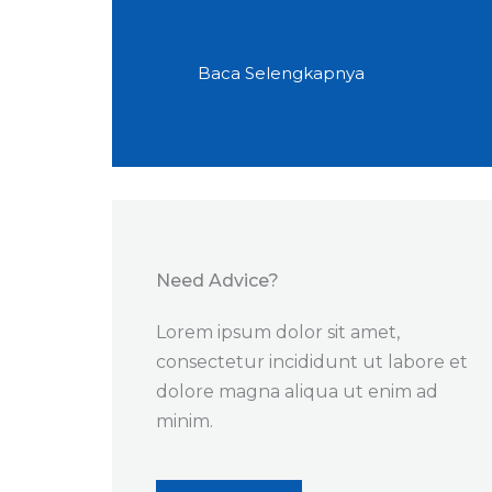
Baca Selengkapnya
Need Advice?​
Lorem ipsum dolor sit amet,
consectetur incididunt ut labore et
dolore magna aliqua ut enim ad
minim.