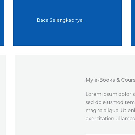
Baca Selengkapnya
My e-Books & Cours
Lorem ipsum dolor sit
sed do eiusmod temp
magna aliqua. Ut en
exercitation ullamco